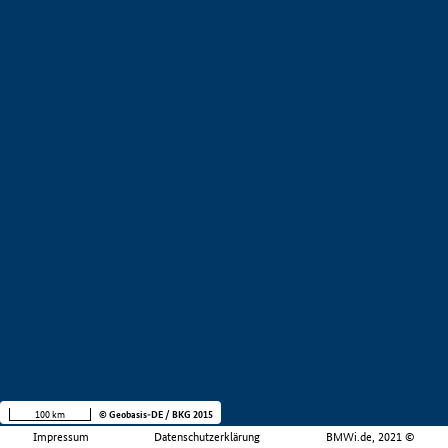
100 km
© Geobasis-DE / BKG 2015
Impressum
Datenschutzerklärung
BMWi.de, 2021 ©