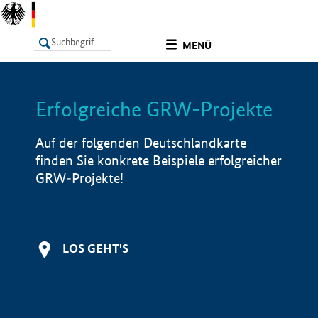
undefined
MENÜ
Erfolgreiche GRW-Projekte
LISTE
Filter
Info
Auf der folgenden Deutschlandkarte
finden Sie konkrete Beispiele erfolgreicher
GRW-Projekte!
LOS GEHT'S