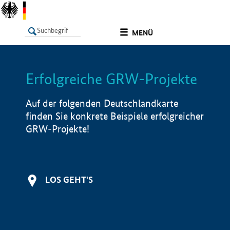
undefined
MENÜ
Erfolgreiche GRW-Projekte
LISTE
Filter
Info
Auf der folgenden Deutschlandkarte
finden Sie konkrete Beispiele erfolgreicher
GRW-Projekte!
LOS GEHT'S