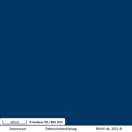
100 km
© Geobasis-DE / BKG 2015
Impressum
Datenschutzerklärung
BMWi.de, 2021 ©