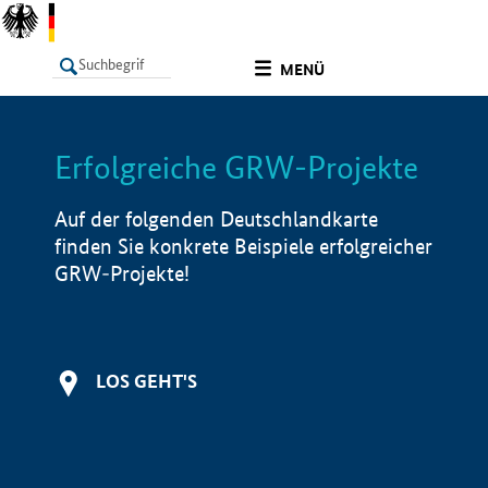
undefined
MENÜ
Erfolgreiche GRW-Projekte
LISTE
Filter
Info
Auf der folgenden Deutschlandkarte
finden Sie konkrete Beispiele erfolgreicher
GRW-Projekte!
LOS GEHT'S