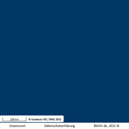
100 km
© Geobasis-DE / BKG 2015
Impressum
Datenschutzerklärung
BMWi.de, 2021 ©