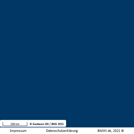
100 km
© Geobasis-DE / BKG 2015
Impressum
Datenschutzerklärung
BMWi.de, 2021 ©