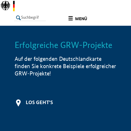
undefined
MENÜ
Erfolgreiche GRW-Projekte
LISTE
Filter
Info
Auf der folgenden Deutschlandkarte
finden Sie konkrete Beispiele erfolgreicher
GRW-Projekte!
LOS GEHT'S