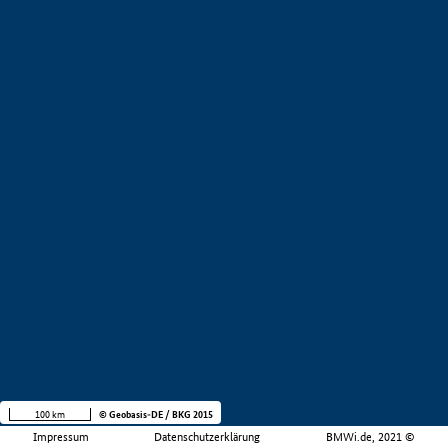
100 km
© Geobasis-DE / BKG 2015
Impressum
Datenschutzerklärung
BMWi.de, 2021 ©