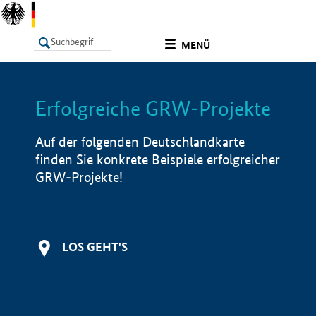
undefined
MENÜ
Erfolgreiche GRW-Projekte
LISTE
Filter
Info
Auf der folgenden Deutschlandkarte
finden Sie konkrete Beispiele erfolgreicher
GRW-Projekte!
LOS GEHT'S