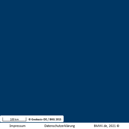
100 km
© Geobasis-DE / BKG 2015
Impressum
Datenschutzerklärung
BMWi.de, 2021 ©