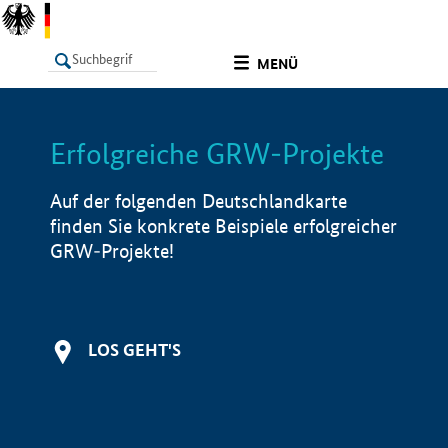
undefined
MENÜ
Erfolgreiche GRW-Projekte
LISTE
Filter
Info
Auf der folgenden Deutschlandkarte
finden Sie konkrete Beispiele erfolgreicher
GRW-Projekte!
LOS GEHT'S