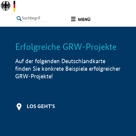
undefined
MENÜ
Erfolgreiche GRW-Projekte
LISTE
Filter
Info
Auf der folgenden Deutschlandkarte
finden Sie konkrete Beispiele erfolgreicher
GRW-Projekte!
LOS GEHT'S