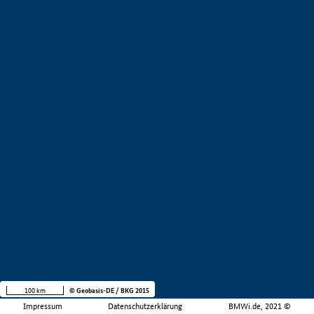
100 km
© Geobasis-DE / BKG 2015
Impressum
Datenschutzerklärung
BMWi.de, 2021 ©