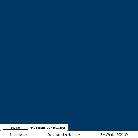
100 km
© Geobasis-DE / BKG 2015
Impressum
Datenschutzerklärung
BMWi.de, 2021 ©