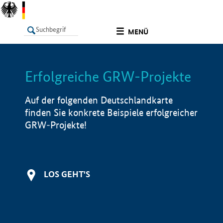
undefined
MENÜ
Erfolgreiche GRW-Projekte
LISTE
Filter
Info
Auf der folgenden Deutschlandkarte
finden Sie konkrete Beispiele erfolgreicher
GRW-Projekte!
LOS GEHT'S