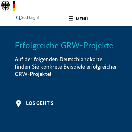
undefined
MENÜ
Erfolgreiche GRW-Projekte
LISTE
Filter
Info
Auf der folgenden Deutschlandkarte
finden Sie konkrete Beispiele erfolgreicher
GRW-Projekte!
LOS GEHT'S