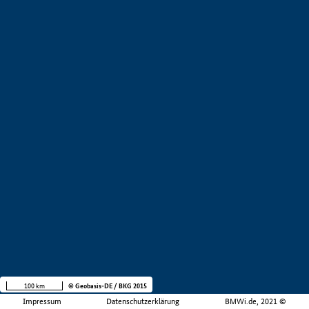
100 km
© Geobasis-DE / BKG 2015
Impressum
Datenschutzerklärung
BMWi.de, 2021 ©