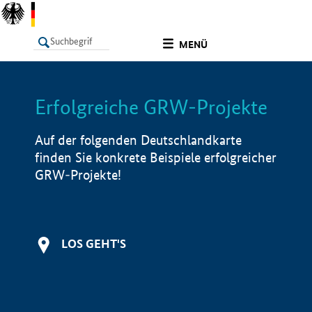
undefined
MENÜ
Erfolgreiche GRW-Projekte
LISTE
Filter
Info
Auf der folgenden Deutschlandkarte
finden Sie konkrete Beispiele erfolgreicher
GRW-Projekte!
LOS GEHT'S