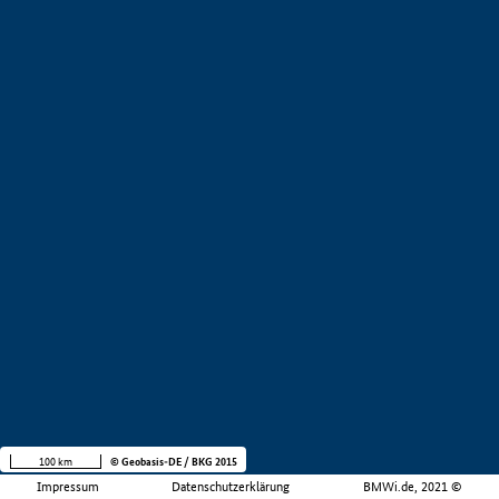
100 km
© Geobasis-DE / BKG 2015
Impressum
Datenschutzerklärung
BMWi.de, 2021 ©