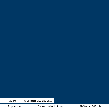
100 km
© Geobasis-DE / BKG 2015
Impressum
Datenschutzerklärung
BMWi.de, 2021 ©