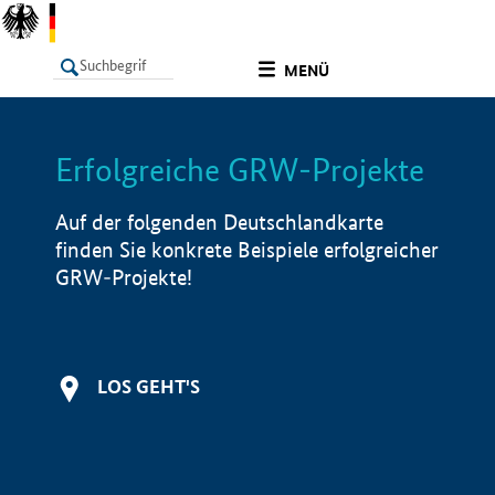
undefined
MENÜ
Erfolgreiche GRW-Projekte
LISTE
Filter
Info
Auf der folgenden Deutschlandkarte
finden Sie konkrete Beispiele erfolgreicher
GRW-Projekte!
LOS GEHT'S