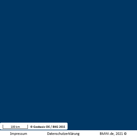
100 km
© Geobasis-DE / BKG 2015
Impressum
Datenschutzerklärung
BMWi.de, 2021 ©