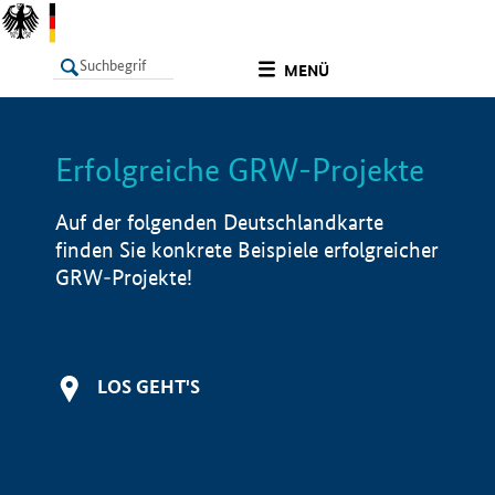
undefined
MENÜ
Erfolgreiche GRW-Projekte
LISTE
Filter
Info
Auf der folgenden Deutschlandkarte
finden Sie konkrete Beispiele erfolgreicher
GRW-Projekte!
LOS GEHT'S