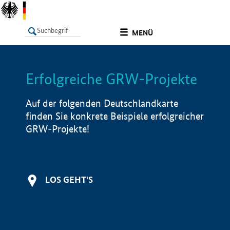
undefined
MENÜ
Erfolgreiche GRW-Projekte
LISTE
Filter
Info
Auf der folgenden Deutschlandkarte
finden Sie konkrete Beispiele erfolgreicher
GRW-Projekte!
LOS GEHT'S