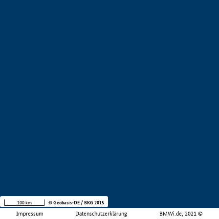
100 km
© Geobasis-DE / BKG 2015
Impressum
Datenschutzerklärung
BMWi.de, 2021 ©