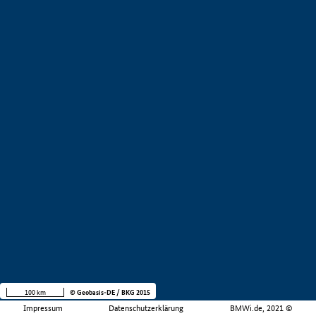
100 km
© Geobasis-DE / BKG 2015
Impressum
Datenschutzerklärung
BMWi.de, 2021 ©