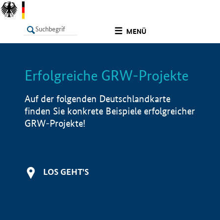
undefined
MENÜ
Erfolgreiche GRW-Projekte
LISTE
Filter
Info
Auf der folgenden Deutschlandkarte
finden Sie konkrete Beispiele erfolgreicher
GRW-Projekte!
LOS GEHT'S