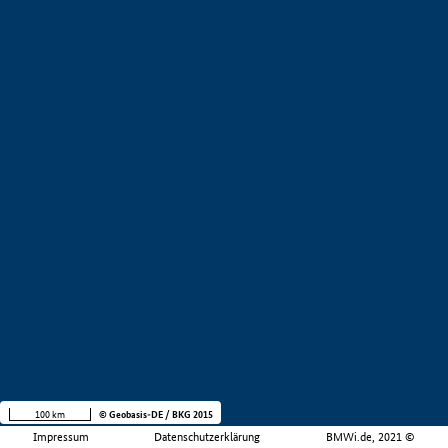
100 km
© Geobasis-DE / BKG 2015
Impressum
Datenschutzerklärung
BMWi.de, 2021 ©