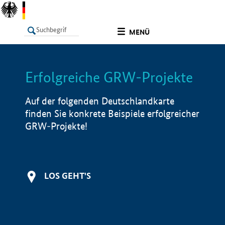
undefined
MENÜ
Erfolgreiche GRW-Projekte
LISTE
Filter
Info
Auf der folgenden Deutschlandkarte
finden Sie konkrete Beispiele erfolgreicher
GRW-Projekte!
LOS GEHT'S