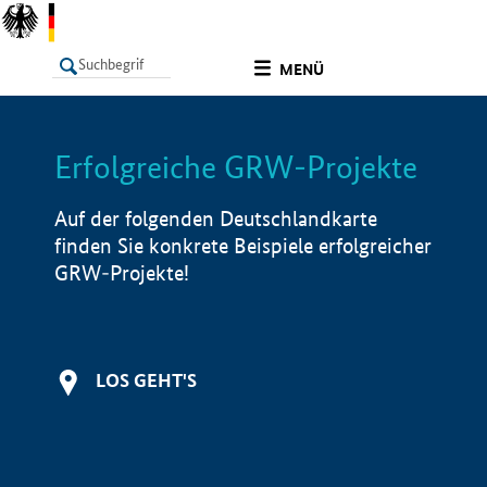
undefined
MENÜ
Erfolgreiche GRW-Projekte
LISTE
Filter
Info
Auf der folgenden Deutschlandkarte
finden Sie konkrete Beispiele erfolgreicher
GRW-Projekte!
LOS GEHT'S