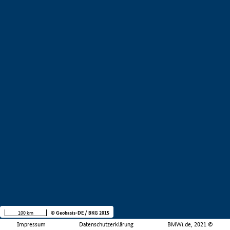
100 km
© Geobasis-DE / BKG 2015
Impressum
Datenschutzerklärung
BMWi.de, 2021 ©