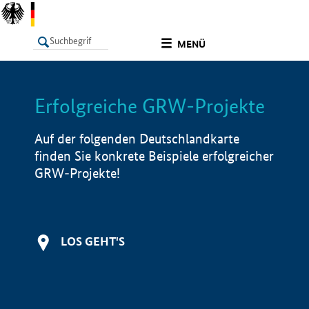
undefined
MENÜ
Erfolgreiche GRW-Projekte
LISTE
Filter
Info
Auf der folgenden Deutschlandkarte
finden Sie konkrete Beispiele erfolgreicher
GRW-Projekte!
LOS GEHT'S