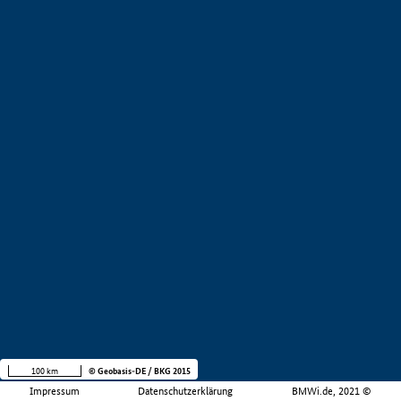
100 km
© Geobasis-DE / BKG 2015
Impressum
Datenschutzerklärung
BMWi.de, 2021 ©