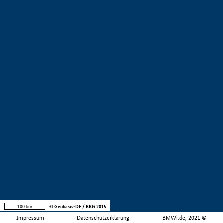
100 km
© Geobasis-DE / BKG 2015
Impressum
Datenschutzerklärung
BMWi.de, 2021 ©