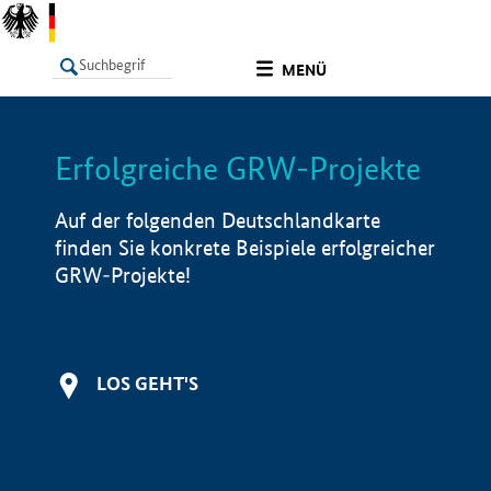
undefined
MENÜ
Erfolgreiche GRW-Projekte
LISTE
Filter
Info
Auf der folgenden Deutschlandkarte
finden Sie konkrete Beispiele erfolgreicher
GRW-Projekte!
LOS GEHT'S