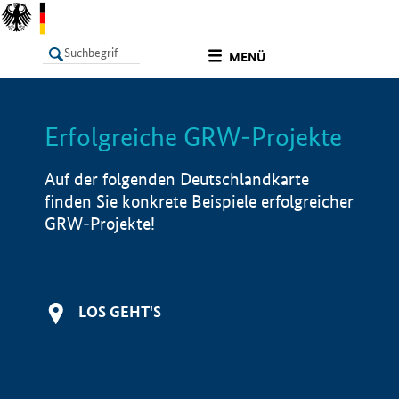
undefined
MENÜ
Erfolgreiche GRW-Projekte
LISTE
Filter
Info
Auf der folgenden Deutschlandkarte
finden Sie konkrete Beispiele erfolgreicher
GRW-Projekte!
LOS GEHT'S