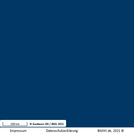
100 km
© Geobasis-DE / BKG 2015
Impressum
Datenschutzerklärung
BMWi.de, 2021 ©