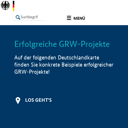
undefined
MENÜ
Erfolgreiche GRW-Projekte
LISTE
Filter
Info
Auf der folgenden Deutschlandkarte
finden Sie konkrete Beispiele erfolgreicher
GRW-Projekte!
LOS GEHT'S