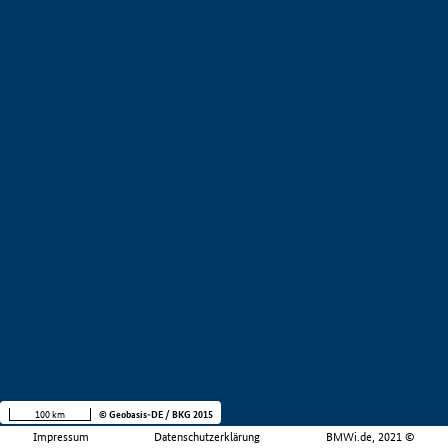
100 km
© Geobasis-DE / BKG 2015
Impressum
Datenschutzerklärung
BMWi.de, 2021 ©