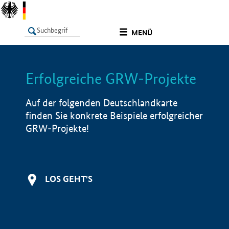
undefined
MENÜ
Erfolgreiche GRW-Projekte
LISTE
Filter
Info
Auf der folgenden Deutschlandkarte
finden Sie konkrete Beispiele erfolgreicher
GRW-Projekte!
LOS GEHT'S