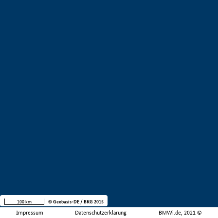
100 km
© Geobasis-DE / BKG 2015
Impressum
Datenschutzerklärung
BMWi.de, 2021 ©