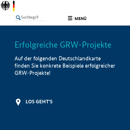
undefined
MENÜ
Erfolgreiche GRW-Projekte
LISTE
Filter
Info
Auf der folgenden Deutschlandkarte
finden Sie konkrete Beispiele erfolgreicher
GRW-Projekte!
LOS GEHT'S