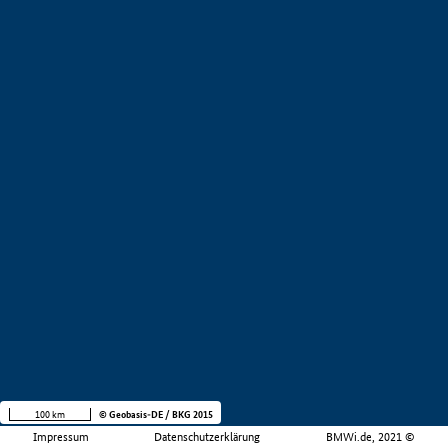
100 km
© Geobasis-DE / BKG 2015
Impressum
Datenschutzerklärung
BMWi.de, 2021 ©