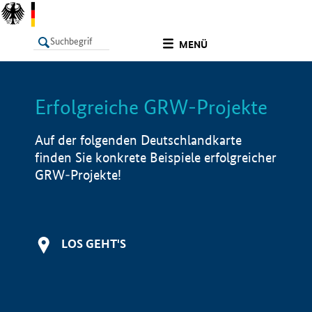
undefined
MENÜ
Erfolgreiche GRW-Projekte
LISTE
Filter
Info
Auf der folgenden Deutschlandkarte
finden Sie konkrete Beispiele erfolgreicher
GRW-Projekte!
LOS GEHT'S