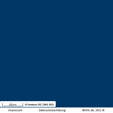
100 km
© Geobasis-DE / BKG 2015
Impressum
Datenschutzerklärung
BMWi.de, 2021 ©