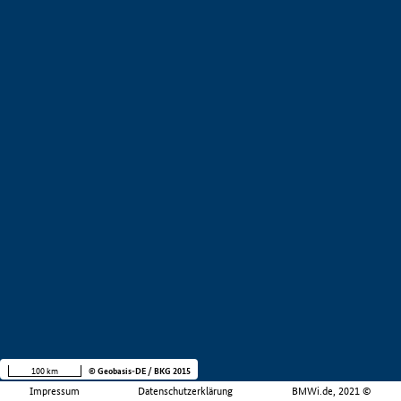
100 km
© Geobasis-DE / BKG 2015
Impressum
Datenschutzerklärung
BMWi.de, 2021 ©