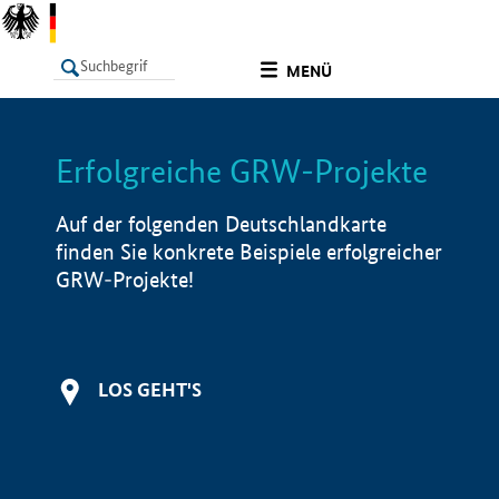
undefined
MENÜ
Erfolgreiche GRW-Projekte
LISTE
Filter
Info
Auf der folgenden Deutschlandkarte
finden Sie konkrete Beispiele erfolgreicher
GRW-Projekte!
LOS GEHT'S