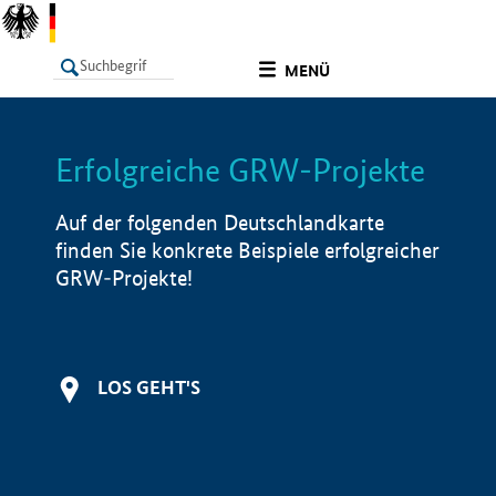
undefined
MENÜ
Erfolgreiche GRW-Projekte
LISTE
Filter
Info
Auf der folgenden Deutschlandkarte
finden Sie konkrete Beispiele erfolgreicher
GRW-Projekte!
LOS GEHT'S