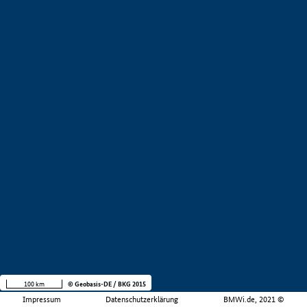
100 km
© Geobasis-DE / BKG 2015
Impressum
Datenschutzerklärung
BMWi.de, 2021 ©