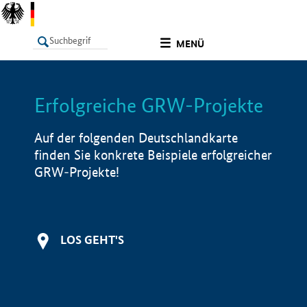
undefined
MENÜ
Erfolgreiche GRW-Projekte
LISTE
Filter
Info
Auf der folgenden Deutschlandkarte
finden Sie konkrete Beispiele erfolgreicher
GRW-Projekte!
LOS GEHT'S