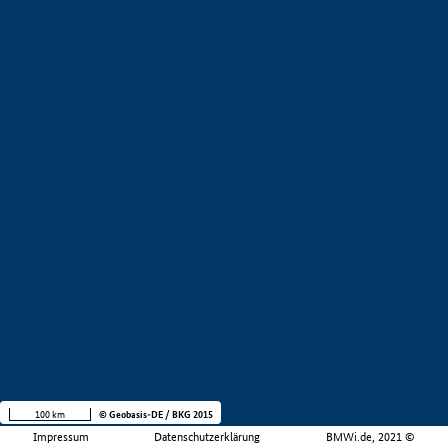
100 km
© Geobasis-DE / BKG 2015
Impressum
Datenschutzerklärung
BMWi.de, 2021 ©