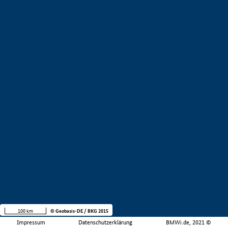
100 km
© Geobasis-DE / BKG 2015
Impressum
Datenschutzerklärung
BMWi.de, 2021 ©