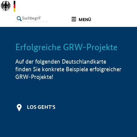
undefined
MENÜ
Erfolgreiche GRW-Projekte
LISTE
Filter
Info
Auf der folgenden Deutschlandkarte
finden Sie konkrete Beispiele erfolgreicher
GRW-Projekte!
LOS GEHT'S