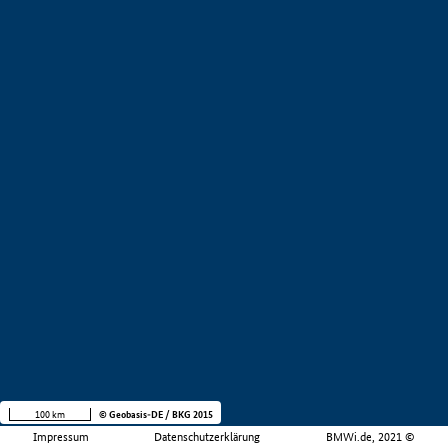
100 km
© Geobasis-DE / BKG 2015
Impressum
Datenschutzerklärung
BMWi.de, 2021 ©