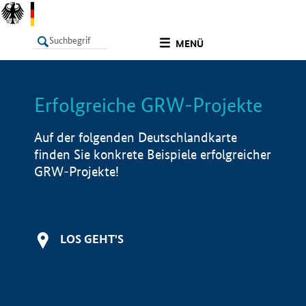
undefined
MENÜ
Erfolgreiche GRW-Projekte
LISTE
Filter
Info
Auf der folgenden Deutschlandkarte
finden Sie konkrete Beispiele erfolgreicher
GRW-Projekte!
LOS GEHT'S