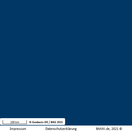
100 km
© Geobasis-DE / BKG 2015
Impressum
Datenschutzerklärung
BMWi.de, 2021 ©