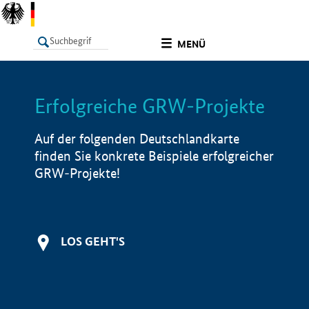
undefined
MENÜ
Erfolgreiche GRW-Projekte
LISTE
Filter
Info
Auf der folgenden Deutschlandkarte
finden Sie konkrete Beispiele erfolgreicher
GRW-Projekte!
LOS GEHT'S