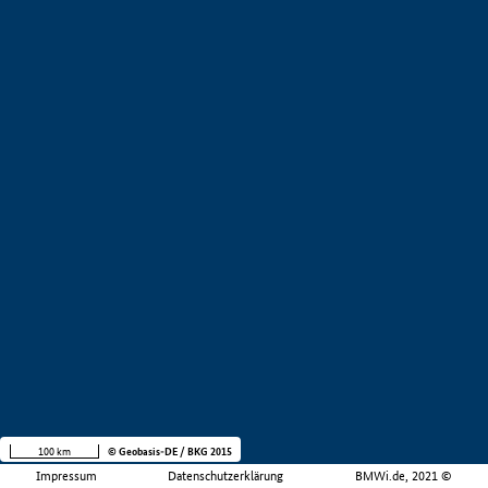
100 km
© Geobasis-DE / BKG 2015
Impressum
Datenschutzerklärung
BMWi.de, 2021 ©