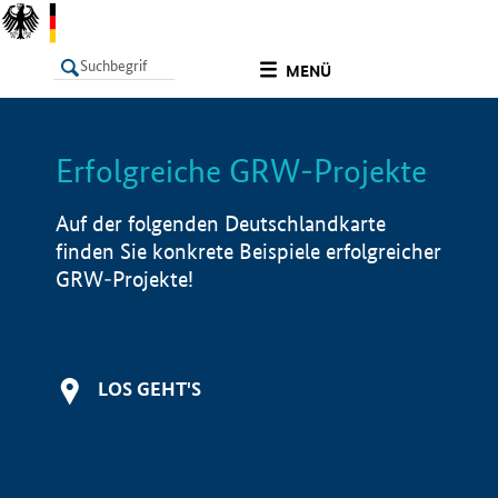
undefined
MENÜ
Erfolgreiche GRW-Projekte
LISTE
Filter
Info
Auf der folgenden Deutschlandkarte
finden Sie konkrete Beispiele erfolgreicher
GRW-Projekte!
LOS GEHT'S