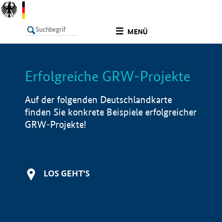
undefined
MENÜ
Erfolgreiche GRW-Projekte
LISTE
Filter
Info
Auf der folgenden Deutschlandkarte
finden Sie konkrete Beispiele erfolgreicher
GRW-Projekte!
LOS GEHT'S