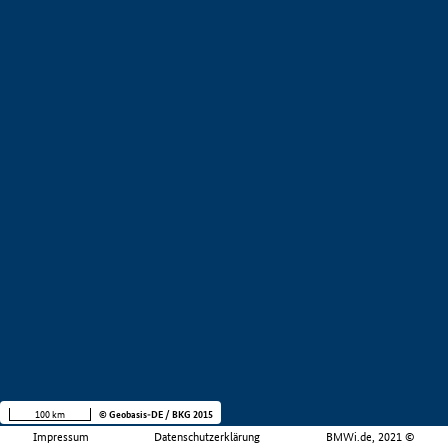
100 km
© Geobasis-DE / BKG 2015
Impressum
Datenschutzerklärung
BMWi.de, 2021 ©