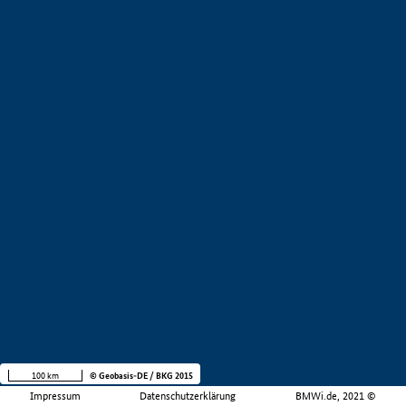
100 km
© Geobasis-DE / BKG 2015
Impressum
Datenschutzerklärung
BMWi.de, 2021 ©