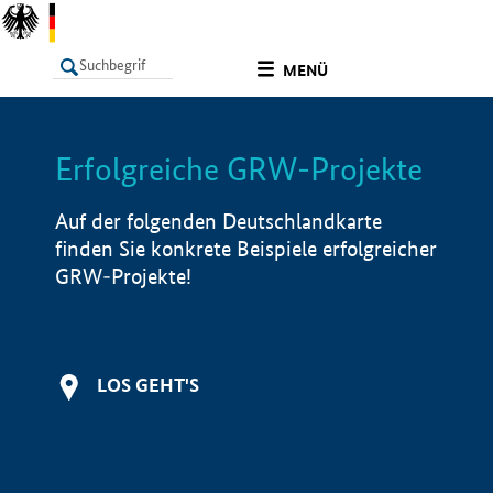
undefined
MENÜ
Erfolgreiche GRW-Projekte
LISTE
Filter
Info
Auf der folgenden Deutschlandkarte
finden Sie konkrete Beispiele erfolgreicher
GRW-Projekte!
LOS GEHT'S