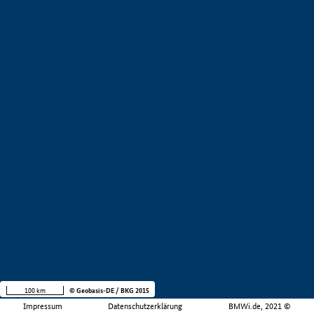
100 km
© Geobasis-DE / BKG 2015
Impressum
Datenschutzerklärung
BMWi.de, 2021 ©