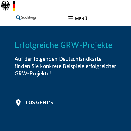
undefined
MENÜ
Erfolgreiche GRW-Projekte
LISTE
Filter
Info
Auf der folgenden Deutschlandkarte
finden Sie konkrete Beispiele erfolgreicher
GRW-Projekte!
LOS GEHT'S