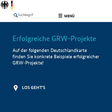
undefined
MENÜ
Erfolgreiche GRW-Projekte
LISTE
Filter
Info
Auf der folgenden Deutschlandkarte
finden Sie konkrete Beispiele erfolgreicher
GRW-Projekte!
LOS GEHT'S