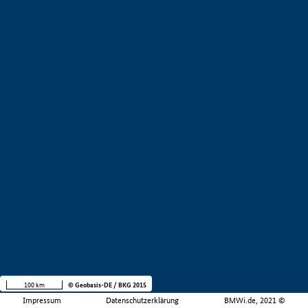
100 km
© Geobasis-DE / BKG 2015
Impressum
Datenschutzerklärung
BMWi.de, 2021 ©