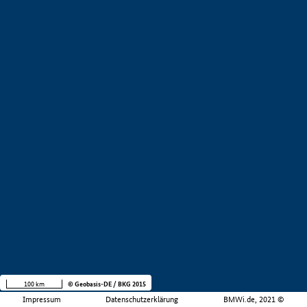
100 km
© Geobasis-DE / BKG 2015
Impressum
Datenschutzerklärung
BMWi.de, 2021 ©