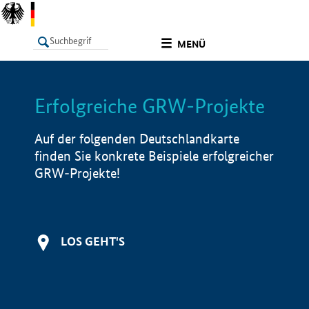
undefined
MENÜ
Erfolgreiche GRW-Projekte
LISTE
Filter
Info
Auf der folgenden Deutschlandkarte
finden Sie konkrete Beispiele erfolgreicher
GRW-Projekte!
LOS GEHT'S