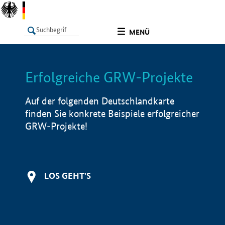
undefined
MENÜ
Erfolgreiche GRW-Projekte
LISTE
Filter
Info
Auf der folgenden Deutschlandkarte
finden Sie konkrete Beispiele erfolgreicher
GRW-Projekte!
LOS GEHT'S