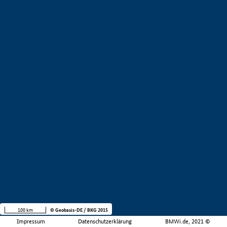
100 km
© Geobasis-DE / BKG 2015
Impressum
Datenschutzerklärung
BMWi.de, 2021 ©