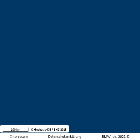
100 km
© Geobasis-DE / BKG 2015
Impressum
Datenschutzerklärung
BMWi.de, 2021 ©