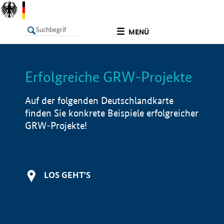
undefined
MENÜ
Erfolgreiche GRW-Projekte
LISTE
Filter
Info
Auf der folgenden Deutschlandkarte
finden Sie konkrete Beispiele erfolgreicher
GRW-Projekte!
LOS GEHT'S