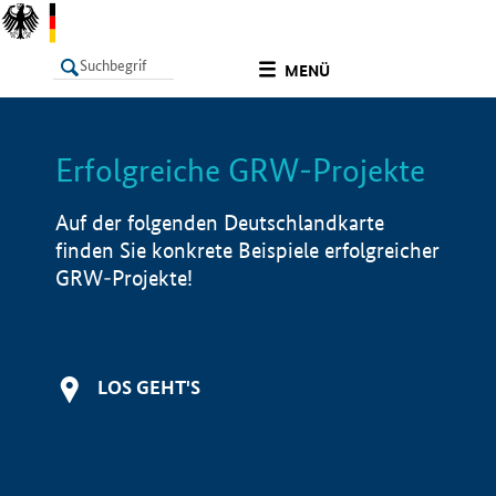
undefined
MENÜ
Erfolgreiche GRW-Projekte
LISTE
Filter
Info
Auf der folgenden Deutschlandkarte
finden Sie konkrete Beispiele erfolgreicher
GRW-Projekte!
LOS GEHT'S