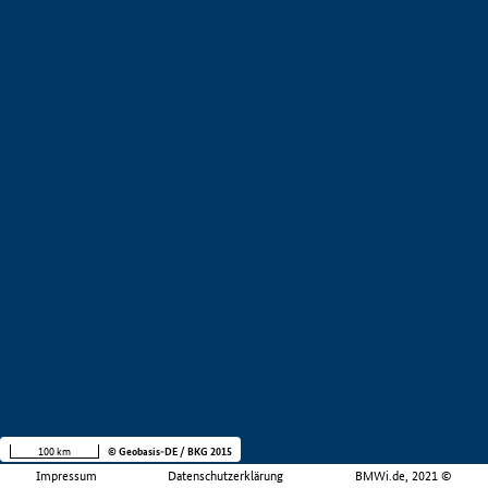
100 km
© Geobasis-DE / BKG 2015
Impressum
Datenschutzerklärung
BMWi.de, 2021 ©