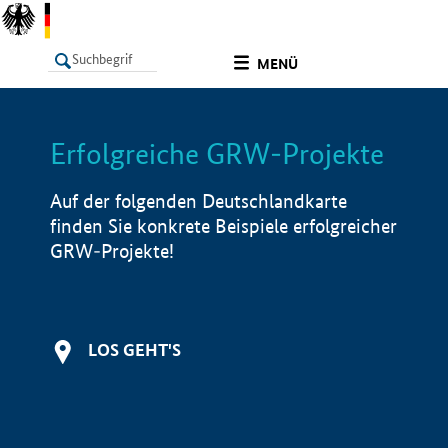
undefined
MENÜ
Erfolgreiche GRW-Projekte
LISTE
Filter
Info
Auf der folgenden Deutschlandkarte
finden Sie konkrete Beispiele erfolgreicher
GRW-Projekte!
LOS GEHT'S