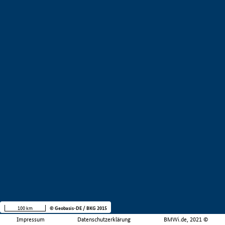
100 km
© Geobasis-DE / BKG 2015
Impressum
Datenschutzerklärung
BMWi.de, 2021 ©