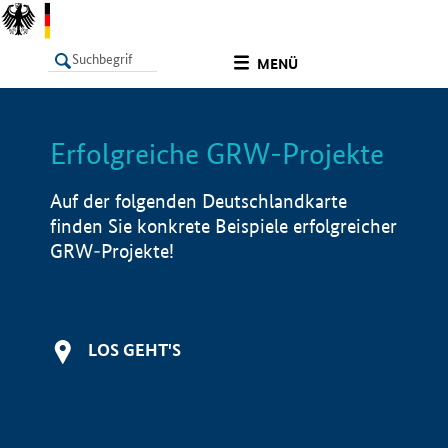
undefined
MENÜ
Erfolgreiche GRW-Projekte
LISTE
Filter
Info
Auf der folgenden Deutschlandkarte
finden Sie konkrete Beispiele erfolgreicher
GRW-Projekte!
LOS GEHT'S