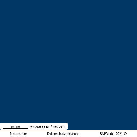
100 km
© Geobasis-DE / BKG 2015
Impressum
Datenschutzerklärung
BMWi.de, 2021 ©