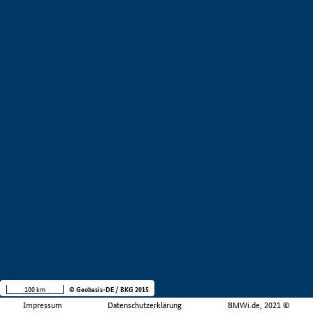
100 km
© Geobasis-DE / BKG 2015
Impressum
Datenschutzerklärung
BMWi.de, 2021 ©