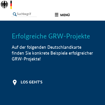
undefined
MENÜ
Erfolgreiche GRW-Projekte
LISTE
Filter
Info
Auf der folgenden Deutschlandkarte
finden Sie konkrete Beispiele erfolgreicher
GRW-Projekte!
LOS GEHT'S