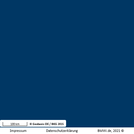
100 km
© Geobasis-DE / BKG 2015
Impressum
Datenschutzerklärung
BMWi.de, 2021 ©