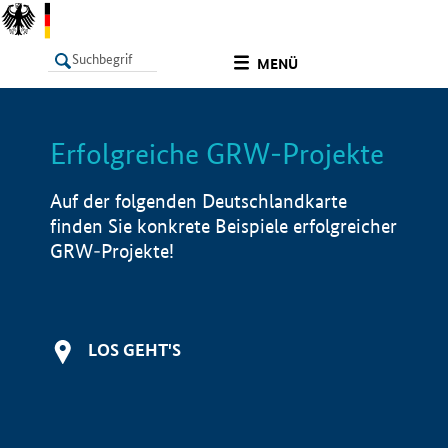
undefined
MENÜ
Erfolgreiche GRW-Projekte
LISTE
Filter
Info
Auf der folgenden Deutschlandkarte
finden Sie konkrete Beispiele erfolgreicher
GRW-Projekte!
LOS GEHT'S