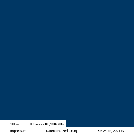
100 km
© Geobasis-DE / BKG 2015
Impressum
Datenschutzerklärung
BMWi.de, 2021 ©