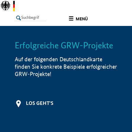
undefined
MENÜ
Erfolgreiche GRW-Projekte
LISTE
Filter
Info
Auf der folgenden Deutschlandkarte
finden Sie konkrete Beispiele erfolgreicher
GRW-Projekte!
LOS GEHT'S