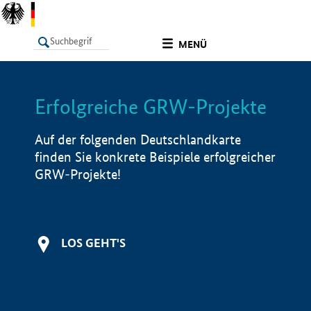
undefined
MENÜ
Erfolgreiche GRW-Projekte
LISTE
Filter
Info
Auf der folgenden Deutschlandkarte
finden Sie konkrete Beispiele erfolgreicher
GRW-Projekte!
LOS GEHT'S