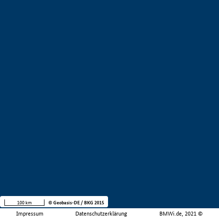
100 km
© Geobasis-DE / BKG 2015
Impressum
Datenschutzerklärung
BMWi.de, 2021 ©