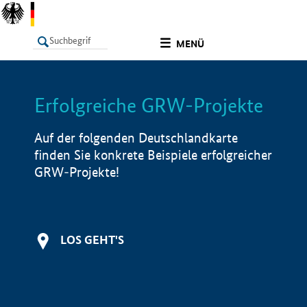
undefined
MENÜ
Erfolgreiche GRW-Projekte
LISTE
Filter
Info
Auf der folgenden Deutschlandkarte
finden Sie konkrete Beispiele erfolgreicher
GRW-Projekte!
LOS GEHT'S