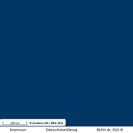
100 km
© Geobasis-DE / BKG 2015
Impressum
Datenschutzerklärung
BMWi.de, 2021 ©