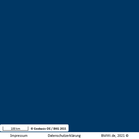
100 km
© Geobasis-DE / BKG 2015
Impressum
Datenschutzerklärung
BMWi.de, 2021 ©