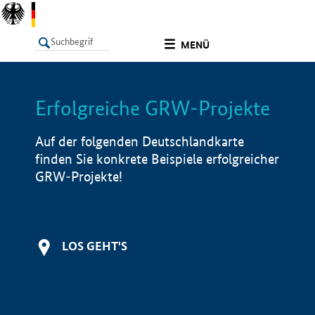
undefined
MENÜ
Erfolgreiche GRW-Projekte
LISTE
Filter
Info
Auf der folgenden Deutschlandkarte
finden Sie konkrete Beispiele erfolgreicher
GRW-Projekte!
LOS GEHT'S