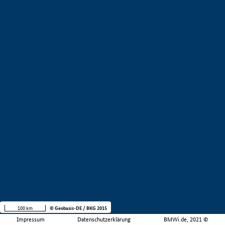
100 km
© Geobasis-DE / BKG 2015
Impressum
Datenschutzerklärung
BMWi.de, 2021 ©