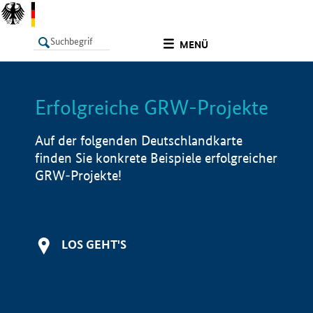
undefined
MENÜ
Erfolgreiche GRW-Projekte
LISTE
Filter
Info
Auf der folgenden Deutschlandkarte
finden Sie konkrete Beispiele erfolgreicher
GRW-Projekte!
LOS GEHT'S