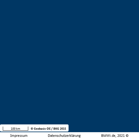
100 km
© Geobasis-DE / BKG 2015
Impressum
Datenschutzerklärung
BMWi.de, 2021 ©