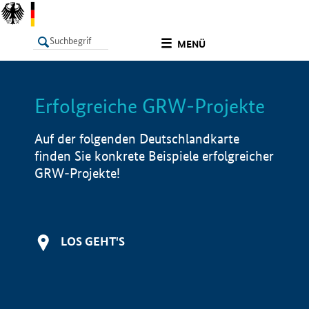
undefined
MENÜ
Erfolgreiche GRW-Projekte
LISTE
Filter
Info
Auf der folgenden Deutschlandkarte
finden Sie konkrete Beispiele erfolgreicher
GRW-Projekte!
LOS GEHT'S