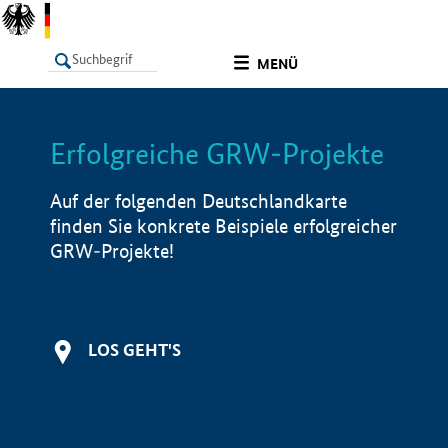
undefined
MENÜ
Erfolgreiche GRW-Projekte
LISTE
Filter
Info
Auf der folgenden Deutschlandkarte
finden Sie konkrete Beispiele erfolgreicher
GRW-Projekte!
LOS GEHT'S