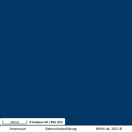
100 km
© Geobasis-DE / BKG 2015
Impressum
Datenschutzerklärung
BMWi.de, 2021 ©