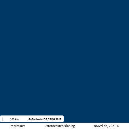
100 km
© Geobasis-DE / BKG 2015
Impressum
Datenschutzerklärung
BMWi.de, 2021 ©