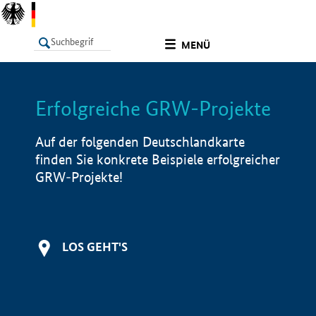
undefined
MENÜ
Erfolgreiche GRW-Projekte
LISTE
Filter
Info
Auf der folgenden Deutschlandkarte
finden Sie konkrete Beispiele erfolgreicher
GRW-Projekte!
LOS GEHT'S